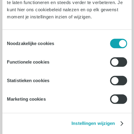
te laten functioneren en steeds verder te verbeteren. Je
kunt hier ons cookiebeleid nalezen en op elk gewenst
Loopbaanontwikkeling
moment je instellingen inzien of wijzigen.
Goede voornemens: zo ga je er
ook ná januari mee door
Toestemmingsselectie
Noodzakelijke cookies
Goede voornemens: wie heeft ze niet?
De verleiding is groot om er al binnen
een maand mee te stoppen. In dit blog
Functionele cookies
deelt onze collega Karlijn haar tips om
ervoor te zorgen dat je op schema blijft.
Statistieken cookies
Lees verder
Marketing cookies
Instellingen wijzigen