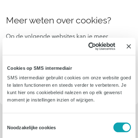
Meer weten over cookies?
Op de volgende websites kan je meer
informatie over cookies vinden:
Consumentenbond:
Wat zijn cookies?
Consumentenbond: “
Cookies verwijderen
”
Cookies op SMS intermediair
Your Online Choices: “
A guide to online
SMS intermediair gebruikt cookies om onze website goed
behavioural advertising
”
te laten functioneren en steeds verder te verbeteren. Je
kunt hier ons cookiebeleid nalezen en op elk gewenst
moment je instellingen inzien of wijzigen.
Toestemmingsselectie
Noodzakelijke cookies
Onze nieuwste vacatures: vast,