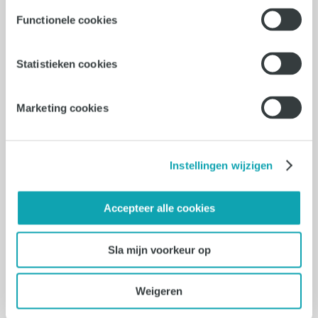
interim en freelance
Functionele cookies
Statistieken cookies
04-08-2026
Duitstalige Content Creator
Marketing cookies
Eersel
Instellingen wijzigen
36 uur - 40 uur
€2900 - €4000
Accepteer alle cookies
Vacature bekijken
Sla mijn voorkeur op
Weigeren
03-08-2026