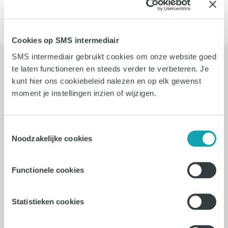
bel met één van onze kantoren
.
Cookies op SMS intermediair
SMS intermediair gebruikt cookies om onze website goed
te laten functioneren en steeds verder te verbeteren. Je
kunt hier ons cookiebeleid nalezen en op elk gewenst
Onze nieuwste vacatures: vast,
moment je instellingen inzien of wijzigen.
interim en freelance
Toestemmingsselectie
Noodzakelijke cookies
10-08-2026
Functionele cookies
Management Assistant
Statistieken cookies
Eindhoven
24 uur - 40 uur