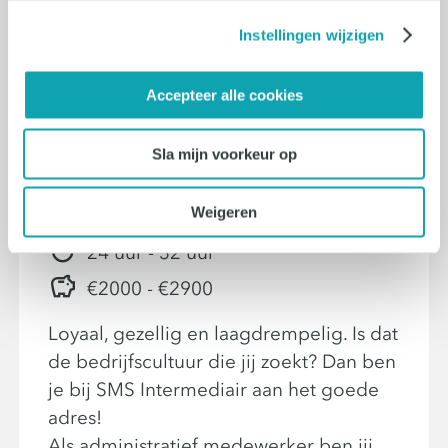
Instellingen wijzigen
09-07-2026
Accepteer alle cookies
Administratief
Sla mijn voorkeur op
Medewerker (HR)
Weigeren
Eindhoven
24 uur - 32 uur
€2000 - €2900
Loyaal, gezellig en laagdrempelig. Is dat
de bedrijfscultuur die jij zoekt? Dan ben
je bij SMS Intermediair aan het goede
adres!
Als administratief medewerker ben jij