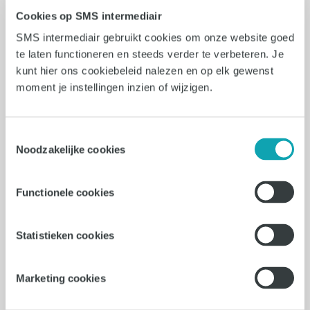
22-07-2026
Cookies op SMS intermediair
Junior Projectmanager
SMS intermediair gebruikt cookies om onze website goed
te laten functioneren en steeds verder te verbeteren. Je
Marketing &
kunt hier ons cookiebeleid nalezen en op elk gewenst
Communicatie
moment je instellingen inzien of wijzigen.
Den Bosch
Toestemmingsselectie
Noodzakelijke cookies
32 - 40 uur
€3000 - €3700
Functionele cookies
Projectmanager Communicatiebureau
Den Bosch | Creatieve campagnes |
Statistieken cookies
32/40 uur | €3000 - €3750
Marketing cookies
Vacature bekijken