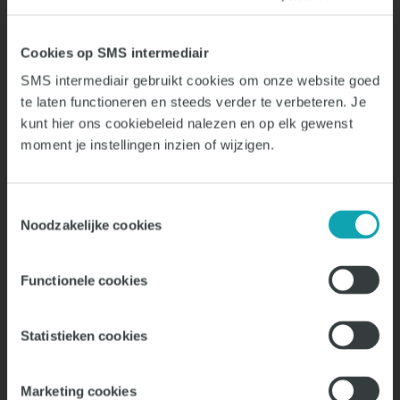
Cookies op SMS intermediair
SMS intermediair gebruikt cookies om onze website goed
te laten functioneren en steeds verder te verbeteren. Je
Vragen?
kunt hier ons cookiebeleid nalezen en op elk gewenst
moment je instellingen inzien of wijzigen.
Toestemmingsselectie
Noodzakelijke cookies
Functionele cookies
Arjen Veen
Partner / Senior Consultant
Statistieken cookies
+31 (0) 20 404 35 00
Marketing cookies