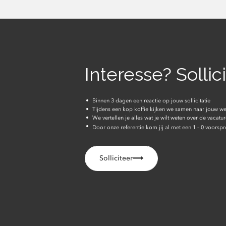
Interesse? Sollic
Binnen 3 dagen een reactie op jouw sollicitatie
Tijdens een kop koffie kijken we samen naar jouw w
We vertellen je alles wat je wilt weten over de vacatu
Door onze referentie kom jij al met een 1 – 0 voorsp
Solliciteer