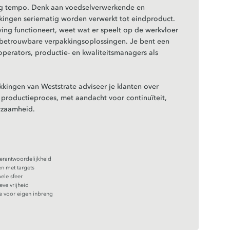
og tempo. Denk aan voedselverwerkende en
kingen seriematig worden verwerkt tot eindproduct.
ing functioneert, weet wat er speelt op de werkvloer
e, betrouwbare verpakkingsoplossingen. Je bent een
operators, productie- en kwaliteitsmanagers als
kkingen van Weststrate adviseer je klanten over
productieproces, met aandacht voor continuïteit,
urzaamheid.
verantwoordelijkheid
n met targets
ele sfeer
eve vrijheid
e voor eigen inbreng