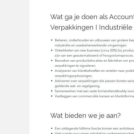
Wat ga je doen als Accou
Verpakkingen I Industriële
Beheren, onderhouden en uitbouwen van grotere bes
industriële en voedselverwerkende omgevingen.
Ontwikkelen van new business (circa 20%) bij produ
zijn van een geautomatiseerd of hoogvolumeproces.
Bezoeken van productielocaties en fabrieken om pro
verpakkingen te signaleren.
Analyseren van klantbehoeften en vertalen naar prakt
verpakkingsoplossingen.
Adviseren over verpakkingen die passen binnen seri
geldende wet- en regelgeving.
Samenwerken met een vaste binnendienstbuddy voor o
Vastleggen van commerciële kansen en klantinforma
Wat bieden we je aan?
Een uitdagende fulltime functie binnen een ambitieus
Veel ruimte voor eigen initiatief en ondernemerschap