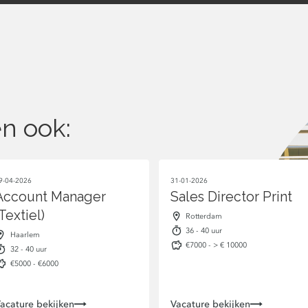
n ook:
9-04-2026
31-01-2026
Account Manager
Sales Director Print
(Textiel)
Rotterdam
36 - 40 uur
Haarlem
€7000 - > € 10000
32 - 40 uur
€5000 - €6000
acature bekijken
Vacature bekijken