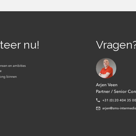
iteer nu!
Vragen
ensen en ambities
re
rong binnen
Arjen Veen
Partner / Senior Con
+31 (0) 20 404 35 0
arjen@sms-intermediai