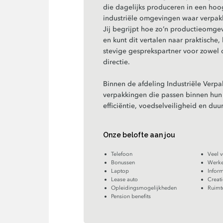
die dagelijks produceren in een ho
industriële omgevingen waar verpak
Jij begrijpt hoe zo’n productieomgev
en kunt dit vertalen naar praktisch
stevige gesprekspartner voor zowel 
directie.
Binnen de afdeling Industriële Verpa
verpakkingen die passen binnen hun 
efficiëntie, voedselveiligheid en du
Onze belofte aan jou
Telefoon
Veel 
Bonussen
Werke
Laptop
Inform
Lease auto
Creati
Opleidingsmogelijkheden
Ruimt
Pension benefits