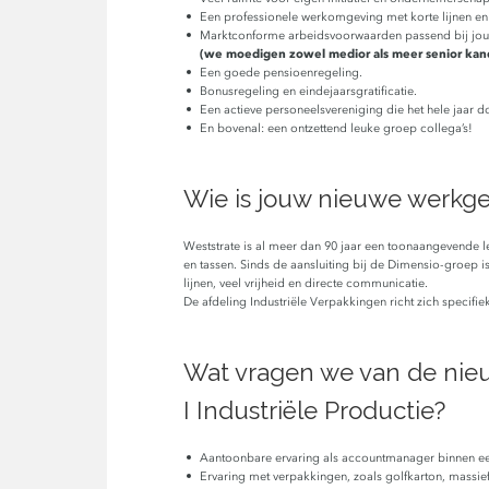
Een professionele werkomgeving met korte lijnen en 
Marktconforme arbeidsvoorwaarden passend bij jouw 
(we moedigen zowel medior als meer senior kandi
Een goede pensioenregeling.
Bonusregeling en eindejaarsgratificatie.
Een actieve personeelsvereniging die het hele jaar do
En bovenal: een ontzettend leuke groep collega’s!
Wie is jouw nieuwe werkg
Weststrate is al meer dan 90 jaar een toonaangevende lev
en tassen. Sinds de aansluiting bij de Dimensio-groep i
lijnen, veel vrijheid en directe communicatie.
De afdeling Industriële Verpakkingen richt zich specifi
Wat vragen we van de ni
I Industriële Productie?
Aantoonbare ervaring als accountmanager binnen een
Ervaring met verpakkingen, zoals golfkarton, massief 