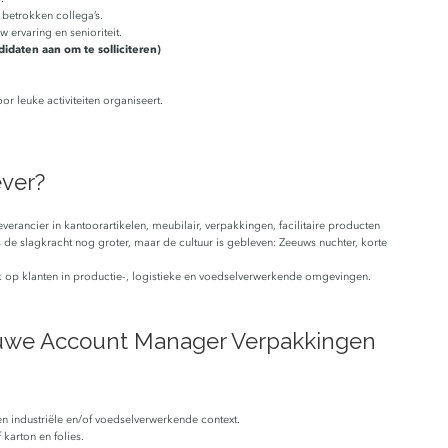
betrokken collega’s.
ervaring en senioriteit.
daten aan om te solliciteren)
or leuke activiteiten organiseert.
ever?
erancier in kantoorartikelen, meubilair, verpakkingen, facilitaire producten
s de slagkracht nog groter, maar de cultuur is gebleven: Zeeuws nuchter, korte
ek op klanten in productie-, logistieke en voedselverwerkende omgevingen.
euwe Account Manager Verpakkingen
 industriële en/of voedselverwerkende context.
karton en folies.