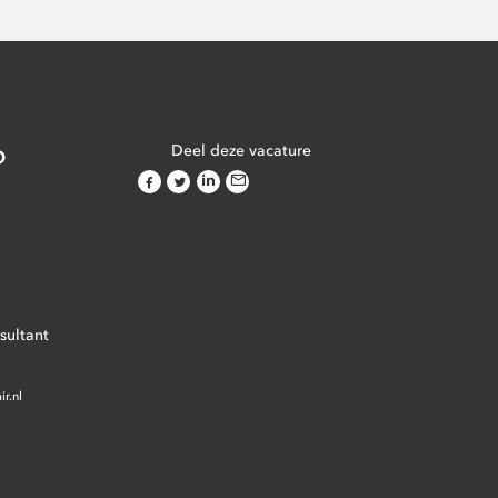
?
Deel deze vacature
sultant
0
r.nl