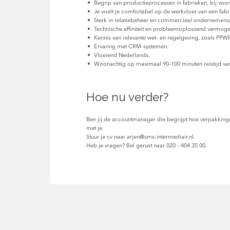
Begrip van productieprocessen in fabrieken, bij vo
Je voelt je comfortabel op de werkvloer van een fab
Sterk in relatiebeheer en commercieel ondernemers
Technische affiniteit en probleemoplossend vermoge
Kennis van relevante wet- en regelgeving, zoals PPWR
Ervaring met CRM-systemen.
Vloeiend Nederlands.
Woonachtig op maximaal 90–100 minuten reistijd va
Hoe nu verder?
Ben jij de accountmanager die begrijpt hoe verpakkin
met je.
Stuur je cv naar arjen@sms-intermediair.nl.
Heb je vragen? Bel gerust naar 020 – 404 35 00.