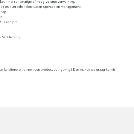
orkeur met seriematige of hoog-volume verwerking.
riek en kunt schakelen tussen operatie en management.
chap.
n.
, is een pre.
n Middelburg.
gen functioneren binnen een productieomgeving? Dan maken we graag kennis