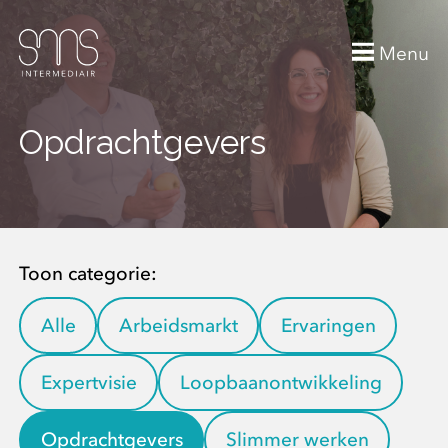
Menu
Opdrachtgevers
Toon categorie:
Alle
Arbeidsmarkt
Ervaringen
Expertvisie
Loopbaanontwikkeling
Opdrachtgevers
Slimmer werken