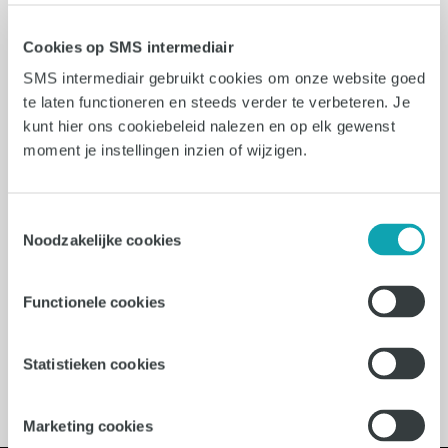
5 min leestijd
Arbeidsmarkt
Cookies op SMS intermediair
Krapte? 5 inzichten in het
SMS intermediair gebruikt cookies om onze website goed
aannemen van personeel
te laten functioneren en steeds verder te verbeteren. Je
kunt hier ons cookiebeleid nalezen en op elk gewenst
Krapte? Of blijf jij vasthouden aan de
moment je instellingen inzien of wijzigen.
status quo? In dit blog lees je de visie
van Communiteers op het aannemen
Toestemmingsselectie
van personeel. Wat valt hem op?
Noodzakelijke cookies
Lees verder
Functionele cookies
Statistieken cookies
Marketing cookies