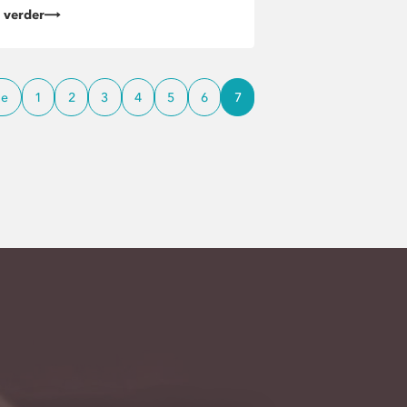
 verder
ge
1
2
3
4
5
6
7