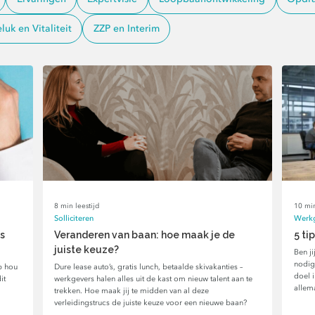
uk en Vitaliteit
ZZP en Interim
8 min leestijd
10 min
Solliciteren
Werkg
es
Veranderen van baan: hoe maak je de
5 ti
juiste keuze?
Ben ji
nodig
ip hou
Dure lease auto’s, gratis lunch, betaalde skivakanties –
doel 
it
werkgevers halen alles uit de kast om nieuw talent aan te
allema
trekken. Hoe maak jij te midden van al deze
verleidingstrucs de juiste keuze voor een nieuwe baan?