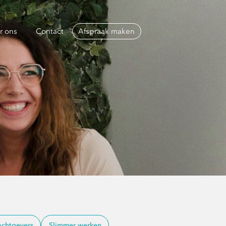
r ons
Contact
Afspraak maken
chtgevers
Slimmer werken