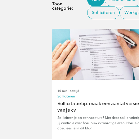
Toon
categorie:
Solliciteren
Werkgel
10 min leestijd
Solliciteren
Sollicitatietip: maak een aantal versi
van je cv
Solliciteer je op een vacature? Met deze sollicitatiet
jij controle over hoe jouw cv wordt gelezen. Hoe je d
doet lees je in dit blog.