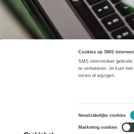
Cookies op SMS intermed
SMS intermediair gebruikt
te verbeteren. Je kunt hie
Contact
inzien of wijzigen.
Amsterdam
|
Eindhoven
Burgemeester Haspelslaan 67
1181 NB Amstelveen
Toestemmingsselectie
SMS 
T:
(020) 404 35 00
Noodzakelijke cookies
KvK 
E:
info@sms-intermediair.nl
Copy
Marketing cookies