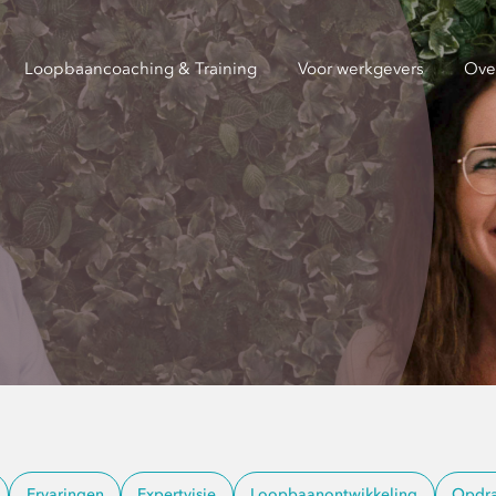
Loopbaancoaching & Training
Voor werkgevers
Ove
Ervaringen
Expertvisie
Loopbaanontwikkeling
Opdra