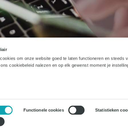
iair
 cookies om onze website goed te laten functioneren en steeds 
r ons cookiebeleid nalezen en op elk gewenst moment je instelli
Vacatures
Inschrijven
Blogs
Veelgestelde vragen
Inloggen
Over ons
Werken bij SMS Intermediair
Mijn SMS
Uitzendburo BV
SMS Intermediair BV
Functionele cookies
Statistieken coo
17060244
KvK 17093277
right 2026 SMS Intermediair
Algemene Voorwaarden
Cookie Statement
Disclaimer
Pri