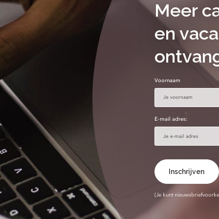
Meer ca
en vaca
ontvan
Voornaam
E-mail adres:
(Je kunt nieuwsbriefvoorkeu