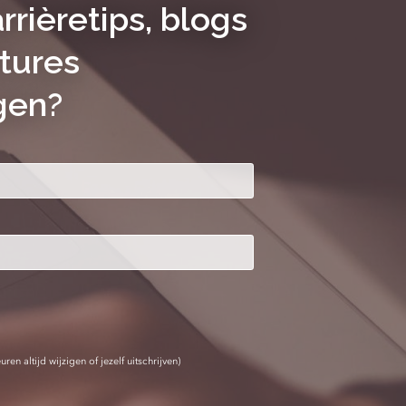
rrièretips, blogs
tures
gen?
ren altijd wijzigen of jezelf uitschrijven)