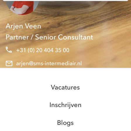
Arjen Veen
Partner / Senior Consultant
+31 (0) 20 404 35 00
arjen@sms-intermediair.nl
Vacatures
Inschrijven
Blogs