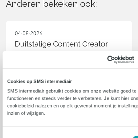
Anderen bekeken ook:
04-08-2026
Duitstalige Content Creator
Eersel
36 uur - 40 uur
€2900 - €4000
Cookies op SMS intermediair
SMS intermediair gebruikt cookies om onze website goed te 
functioneren en steeds verder te verbeteren. Je kunt hier on
Vacature bekijken
cookiebeleid nalezen en op elk gewenst moment je instelling
inzien of wijzigen.
Toestemmingsselectie
30-07-2026