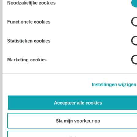
Noodzakelijke cookies
Marketing Communicatie
Specialist
Functionele cookies
Almere
Statistieken cookies
32 - 40 uur
€4500 - €5500
Marketing cookies
Vacature bekijken
Instellingen wijzigen
Accepteer alle cookies
09-07-2026
Administratief Medewerker (HR)
Sla mijn voorkeur op
Eindhoven