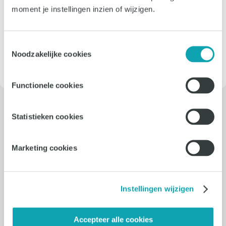
moment je instellingen inzien of wijzigen.
Meer in ons blog
Toestemmingsselectie
Noodzakelijke cookies
Functionele cookies
Statistieken cookies
Onze nieuwste vacatures: vast,
Marketing cookies
interim en freelance
Instellingen wijzigen
04-08-2026
Duitstalige Content Creator
Accepteer alle cookies