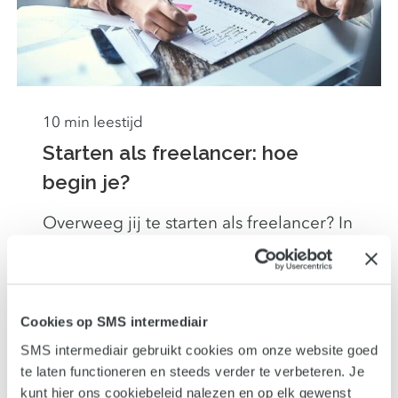
10 min leestijd
Starten als freelancer: hoe
begin je?
Overweeg jij te starten als freelancer? In
dit blog lees je de ervaringen van Linda
van Gend, freelance marketing- en
communicatieprofessional. Zij startte in
januari dit jaar als ZZP-er.
Cookies op SMS intermediair
SMS intermediair gebruikt cookies om onze website goed
Lees verder
te laten functioneren en steeds verder te verbeteren. Je
kunt hier ons cookiebeleid nalezen en op elk gewenst