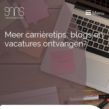
Menu
Meer carrièretips, blogs en
vacatures ontvangen?