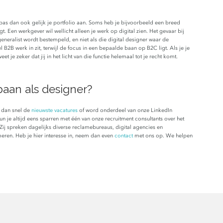
, pas dan ook gelijk je portfolio aan. Soms heb je bijvoorbeeld een breed
t. Een werkgever wil wellicht alleen je werk op digital zien. Het gevaar bij
s generalist wordt bestempeld, en niet als die digital designer waar de
 B2B werk in zit, terwijl de focus in een bepaalde baan op B2C ligt. Als je je
 je zeker dat jij in het licht van die functie helemaal tot je recht komt.
aan als designer?
k dan snel de
nieuwste vacatures
of word onderdeel van onze LinkedIn
 je altijd eens sparren met één van onze recruitment consultants over het
 Zij spreken dagelijks diverse reclamebureaus, digital agencies en
eren. Heb je hier interesse in, neem dan even
contact
met ons op. We helpen