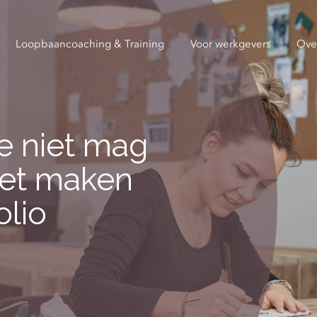
Loopbaancoaching & Training
Voor werkgevers
Ove
je niet mag
het maken
olio