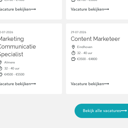
acature bekijken
Vacature bekijken
0-07-2026
29-07-2026
Marketing
Content Marketeer
Communicatie
Eindhoven
32 - 40 uur
Specialist
€3500 - €4800
Almere
32 - 40 uur
€4500 - €5500
acature bekijken
Vacature bekijken
Bekijk alle vacatures