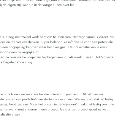
de eigen stijl waar je in de vorige alinea over las.
s je nog niet zoveel werk hebt om te laten zien. Het zegt namelijk direct iets
ces en manier van denken. Super belangrijke informatie voor een potentiële
in één oogopslag kan zien waar het over gaat. De presentatie van je werk
ast ook een belangrijke rol.
oed na over welke projecten bijdragen aan jou als merk. Liever 3 tot 5 goede
 de begeleidende copy.
 directors horen we vaak: we hebben hiervoor gekozen… Dit hebben we
 teksten van portfolio’s van startende designers. We snappen dat het lastig
groep hebt gedaan. Maar het praten in de ‘wij-vorm’ maakt het lastig om in te
j samenwerkt met anderen in een project. Ga dus per project goed na wat
alisatie ervan.