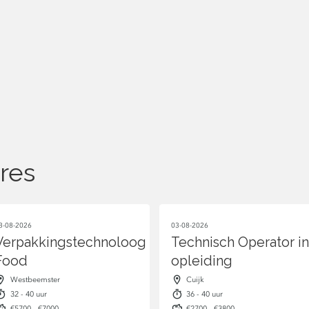
res
3-08-2026
03-08-2026
Verpakkingstechnoloog
Technisch Operator in
Food
opleiding
Westbeemster
Cuijk
32 - 40 uur
36 - 40 uur
€5700 - €7000
€2700 - €3800