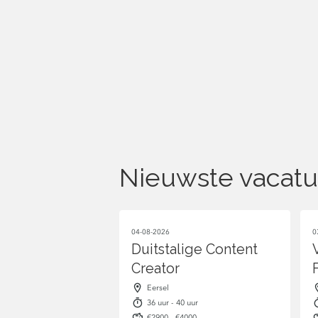
Nieuwste vacatu
04-08-2026
0
Duitstalige Content
Creator
Eersel
36 uur - 40 uur
€2900 - €4000