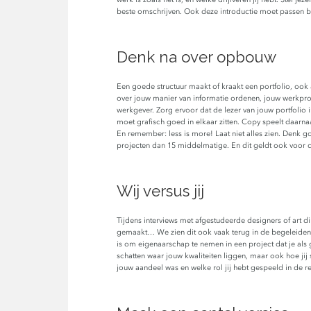
beste omschrijven. Ook deze introductie moet passen bij 
Denk na over opbouw
Een goede structuur maakt of kraakt een portfolio, ook al
over jouw manier van informatie ordenen, jouw werkpro
werkgever. Zorg ervoor dat de lezer van jouw portfolio 
moet grafisch goed in elkaar zitten. Copy speelt daarna
En remember: less is more! Laat niet alles zien. Denk g
projecten dan 15 middelmatige. En dit geldt ook voor
Wij versus jij
Tijdens interviews met afgestudeerde designers of art
gemaakt… We zien dit ook vaak terug in de begeleidende
is om eigenaarschap te nemen in een project dat je als 
schatten waar jouw kwaliteiten liggen, maar ook hoe ji
jouw aandeel was en welke rol jij hebt gespeeld in de re