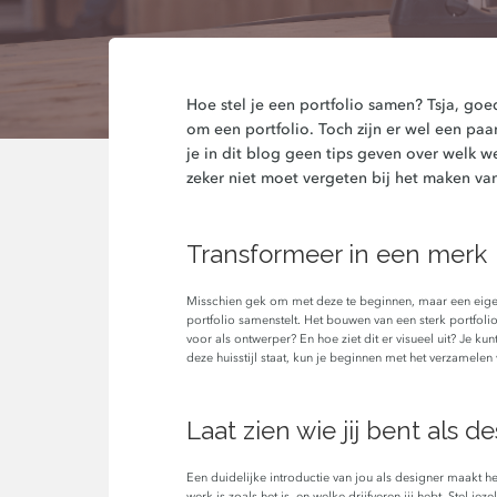
Hoe stel je een portfolio samen? Tsja, goede
om een portfolio. Toch zijn er wel een pa
je in dit blog geen tips geven over welk w
zeker niet moet vergeten bij het maken van
Transformeer in een merk
Misschien gek om met deze te beginnen, maar een eigen st
portfolio samenstelt. Het bouwen van een sterk portfolio 
voor als ontwerper? En hoe ziet dit er visueel uit? Je k
deze huisstijl staat, kun je beginnen met het verzamelen v
Laat zien wie jij bent als d
Een duidelijke introductie van jou als designer maakt h
werk is zoals het is, en welke drijfveren jij hebt. Stel j