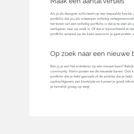
Maak een aantal versies
Als je als designer solliciteert op een bepaalde functie
portfolio dat jou als ontwerper volledig vertegenwoordig
het tonen van een volledig portfolio is dat je te veel al
werkgever naar op zoek is. Of dat er bijvoorbeeld te veel
portfolio aanpast op de baan waarvoor je gaat praten, weet
Op zoek naar een nieuwe b
Ben jij je aan het oriënteren op een nieuwe baan? Bekij
community. Hierin posten we de nieuwste banen. Ook kun
portfolio dat je hebt gemaakt of de ambitie die je hebt.
opdrachtgevers aan klantzijde en kunnen je goed inform
je namelijk graag op weg!