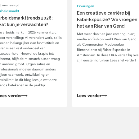
0 min leestijd
Ervaringen
rbeidsmarkt
Een creatieve carrière bij
rbeidsmarkttrends 2026:
FaberExposize? We vroegen
at kun je verwachten?
het aan Rian van Gend!
e arbeidsmarkt in 2026 kenmerkt zich
Met meer dan tien jaar ervaring in art,
oor versnelling: AI verandert werk, skills
media en fashion werkt Rian van Gend
orden belangrijker dan functietitels en
als Commercieel Medewerker
eren is een vast onderdeel van
Binnendienst bij Faber Exposize in
nzetbaarheid. Hoewel de krapte iets
Amsterdam. In deze Q&A vertelt hij ove
fneemt, blijft de mismatch tussen vraag
zijn eerste indrukken Lees snel verder!
n aanbod groot. Organisaties en
rofessionals moeten daarom anders
ijken naar werk, ontwikkeling en
lexibiliteit. In dit blog lees je wat deze
rends betekenen in de praktijk.
ees verder
Lees verder