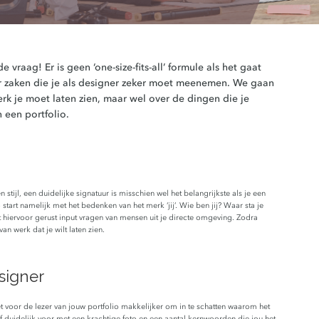
 vraag! Er is geen ‘one-size-fits-all’ formule als het gaat
ar zaken die je als designer zeker moet meenemen. We gaan
erk je moet laten zien, maar wel over de dingen die je
 een portfolio.
ijl, een duidelijke signatuur is misschien wel het belangrijkste als je een
start namelijk met het bedenken van het merk ‘jij’. Wie ben jij? Waar sta je
unt hiervoor gerust input vragen van mensen uit je directe omgeving. Zodra
an werk dat je wilt laten zien.
esigner
et voor de lezer van jouw portfolio makkelijker om in te schatten waarom het
ezelf duidelijk voor met een krachtige foto en een aantal kernwoorden die jou het