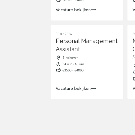
Vacature bekijken
V
30-07-2026
3
Personal Management
Assistant
Eindhoven
24 uur - 40 uur
€3500 - €4000
Vacature bekijken
V