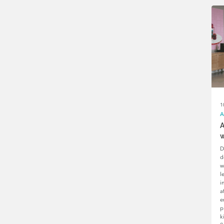
1
A
A
w
D
d
w
l
i
a
e
p
k