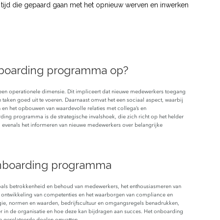
 tijd die gepaard gaan met het opnieuw werven en inwerken
onboarding programma op?
en operationele dimensie. Dit impliceert dat nieuwe medewerkers toegang
taken goed uit te voeren. Daarnaast omvat het een sociaal aspect, waarbij
 en het opbouwen van waardevolle relaties met collega’s en
ng programma is de strategische invalshoek, die zich richt op het helder
, evenals het informeren van nieuwe medewerkers over belangrijke
 onboarding programma
oals betrokkenheid en behoud van medewerkers, het enthousiasmeren van
e ontwikkeling van competenties en het waarborgen van compliance en
ie, normen en waarden, bedrijfscultuur en omgangsregels benadrukken,
er in de organisatie en hoe deze kan bijdragen aan succes. Het onboarding
e gerelateerde doelen omvatten.