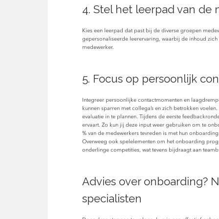
4. Stel het leerpad van de
Kies een leerpad dat past bij de diverse groepen medew
gepersonaliseerde leerervaring, waarbij de inhoud zich
medewerker.
5. Focus op persoonlijk co
Integreer persoonlijke contactmomenten en laagdrem
kunnen sparren met collega’s en zich betrokken voelen
evaluatie in te plannen. Tijdens de eerste feedbackr
ervaart. Zo kun jij deze input weer gebruiken om te onb
% van de medewerkers tevreden is met hun onboarding
Overweeg ook spelelementen om het onboarding progra
onderlinge competities, wat tevens bijdraagt aan teamb
Advies over onboarding? 
specialisten