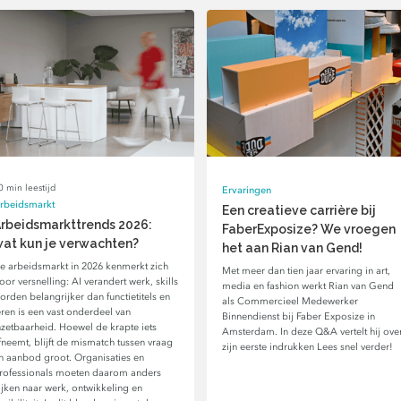
0 min leestijd
Ervaringen
rbeidsmarkt
Een creatieve carrière bij
rbeidsmarkttrends 2026:
FaberExposize? We vroegen
at kun je verwachten?
het aan Rian van Gend!
e arbeidsmarkt in 2026 kenmerkt zich
Met meer dan tien jaar ervaring in art,
oor versnelling: AI verandert werk, skills
media en fashion werkt Rian van Gend
orden belangrijker dan functietitels en
als Commercieel Medewerker
eren is een vast onderdeel van
Binnendienst bij Faber Exposize in
nzetbaarheid. Hoewel de krapte iets
Amsterdam. In deze Q&A vertelt hij ove
fneemt, blijft de mismatch tussen vraag
zijn eerste indrukken Lees snel verder!
n aanbod groot. Organisaties en
rofessionals moeten daarom anders
ijken naar werk, ontwikkeling en