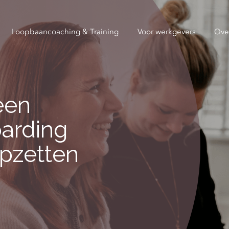
Loopbaancoaching & Training
Voor werkgevers
Ove
een
oarding
pzetten