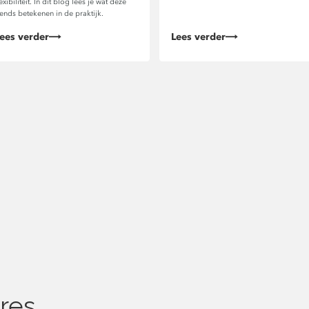
lexibiliteit. In dit blog lees je wat deze
rends betekenen in de praktijk.
ees verder
Lees verder
res