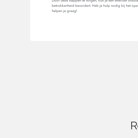
Door deze stappen te volgen, kun je een effectief on
betrokkenheid bevordert. Heb je hulp nodig bij het op
helpen je graag!
R