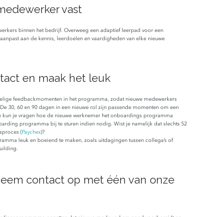
 medewerker vast
erkers binnen het bedrijf. Overweeg een adaptief leerpad voor een
 aanpast aan de kennis, leerdoelen en vaardigheden van elke nieuwe
ntact en maak het leuk
pelige feedbackmomenten in het programma, zodat nieuwe medewerkers
. De 30, 60 en 90 dagen in een nieuwe rol zijn passende momenten om een
onde kun je vragen hoe de nieuwe werknemer het onboardings programma
oarding programma bij te sturen indien nodig. Wist je namelijk dat slechts 52
sproces (
Paychex
)?
mma leuk en boeiend te maken, zoals uitdagingen tussen collega’s of
uilding.
Neem contact op met één van onze