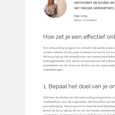
vermindert de kosten en
van nieuwe werknemers.
Inge Loog
Senior Consultant
Hoe zet je een effectief 
Een onboarding programma omvat in de eerste plaats e
moeten hebben tot de juiste middelen en kennis om hun 
de focus ligt op het verwelkomen van nieuwe teamleden
leidinggevenden. Een derde component van het onboardi
presenteren van de missie en doelen van de organisatie
ontwikkelingen.
1. Bepaal het doel van je
Definieer de doelen van het onboarding programma, z
medewerkers voor de organisatie, het versnellen van d
procesborging. Het programma moet de bedrijfsstrateg
terwijl de focus ligt op de rol van de nieuwe medewerk
programma moet zowel brede bedrijfsdoelen als functi