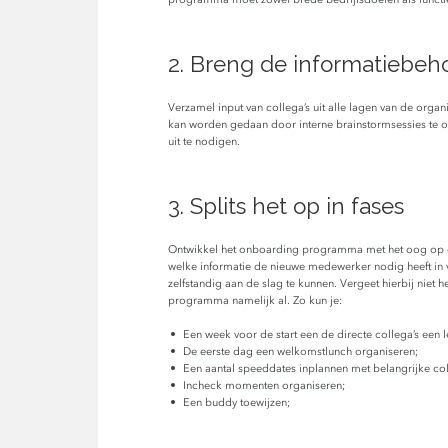
2. Breng de informatiebeho
Verzamel input van collega’s uit alle lagen van de orga
kan worden gedaan door interne brainstormsessies te 
uit te nodigen.
3. Splits het op in fases
Ontwikkel het onboarding programma met het oog op de
welke informatie de nieuwe medewerker nodig heeft in v
zelfstandig aan de slag te kunnen. Vergeet hierbij niet h
programma namelijk al. Zo kun je:
Een week voor de start een de directe collega’s een le
De eerste dag een welkomstlunch organiseren;
Een aantal speeddates inplannen met belangrijke col
Incheck momenten organiseren;
Een buddy toewijzen;