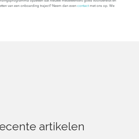
boardingsprogramma opzetten dat nieuwe medewerkers goed voorbereidt en
zetten van een onboarding traject? Neem dan even
contact
met ons op. We
ecente artikelen