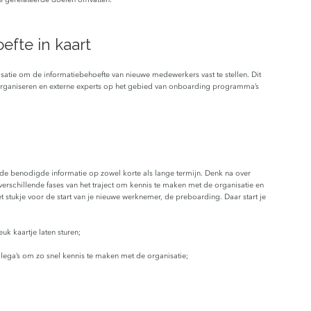
efte in kaart
nisatie om de informatiebehoefte van nieuwe medewerkers vast te stellen. Dit
organiseren en externe experts op het gebied van onboarding programma’s
 benodigde informatie op zowel korte als lange termijn. Denk na over
erschillende fases van het traject om kennis te maken met de organisatie en
et stukje voor de start van je nieuwe werknemer, de preboarding. Daar start je
uk kaartje laten sturen;
lega’s om zo snel kennis te maken met de organisatie;