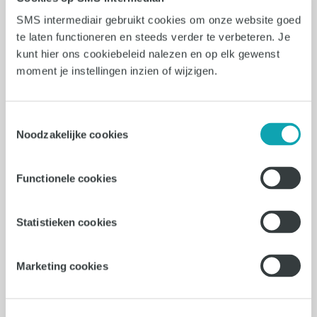
Lees verder
SMS intermediair gebruikt cookies om onze website goed
te laten functioneren en steeds verder te verbeteren. Je
kunt hier ons cookiebeleid nalezen en op elk gewenst
moment je instellingen inzien of wijzigen.
Toestemmingsselectie
Noodzakelijke cookies
Functionele cookies
Statistieken cookies
7 min leestijd
Loopbaanontwikkeling
Marketing cookies
Wat moet ik bereikt hebben na
90 dagen in een nieuwe baan?