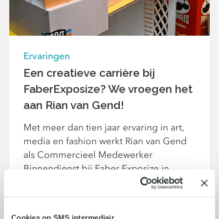
Ervaringen
Een creatieve carrière bij
FaberExposize? We vroegen het
aan Rian van Gend!
Met meer dan tien jaar ervaring in art,
media en fashion werkt Rian van Gend
als Commercieel Medewerker
Binnendienst bij Faber Exposize in
Amsterdam. In deze Q&A vertelt hij over
zijn eerste indrukken Lees snel verder!
Cookies op SMS intermediair