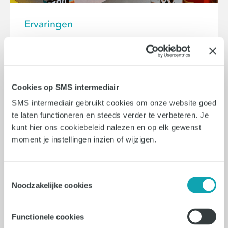
Ervaringen
Een creatieve carrière bij
FaberExposize? We vroegen het
aan Rian van Gend!
Cookies op SMS intermediair
Met meer dan tien jaar ervaring in art,
SMS intermediair gebruikt cookies om onze website goed
media en fashion werkt Rian van Gend
te laten functioneren en steeds verder te verbeteren. Je
als Commercieel Medewerker
kunt hier ons cookiebeleid nalezen en op elk gewenst
moment je instellingen inzien of wijzigen.
Binnendienst bij Faber Exposize in
Amsterdam. In deze Q&A vertelt hij over
zijn eerste indrukken Lees snel verder!
Toestemmingsselectie
Noodzakelijke cookies
Lees verder
Functionele cookies