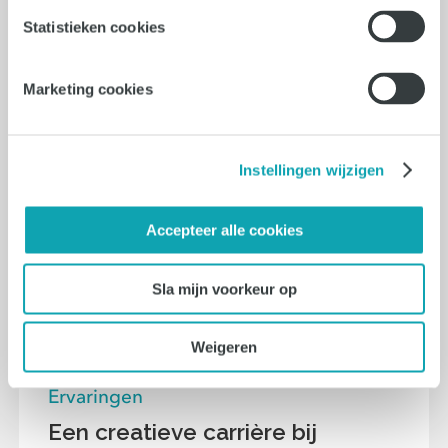
blog lees je wat deze trends betekenen
Statistieken cookies
in de praktijk.
Lees verder
Marketing cookies
Instellingen wijzigen
Accepteer alle cookies
Sla mijn voorkeur op
Weigeren
Ervaringen
Een creatieve carrière bij