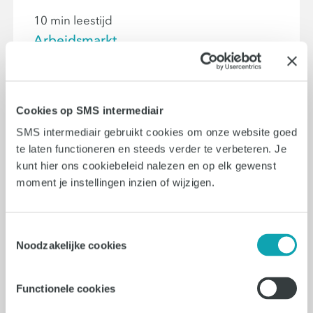
10 min leestijd
Arbeidsmarkt
Arbeidsmarkttrends 2026: wat
kun je verwachten?
Cookies op SMS intermediair
De arbeidsmarkt in 2026 kenmerkt zich
SMS intermediair gebruikt cookies om onze website goed
door versnelling: AI verandert werk,
te laten functioneren en steeds verder te verbeteren. Je
skills worden belangrijker dan
kunt hier ons cookiebeleid nalezen en op elk gewenst
functietitels en leren is een vast
moment je instellingen inzien of wijzigen.
onderdeel van inzetbaarheid. Hoewel
de krapte iets afneemt, blijft de
Toestemmingsselectie
mismatch tussen vraag en aanbod
Noodzakelijke cookies
groot. Organisaties en professionals
moeten daarom anders kijken naar
Functionele cookies
werk, ontwikkeling en flexibiliteit. In dit