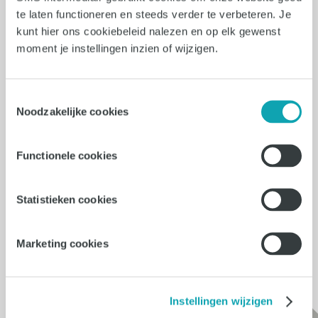
gerichter te werken aan je toekomst. In
te laten functioneren en steeds verder te verbeteren. Je
dit blog geven we praktische
kunt hier ons cookiebeleid nalezen en op elk gewenst
reflectievragen om de balans goed op
moment je instellingen inzien of wijzigen.
te maken.
Lees verder
Toestemmingsselectie
Noodzakelijke cookies
Functionele cookies
Meer in ons blog
Statistieken cookies
Marketing cookies
Instellingen wijzigen