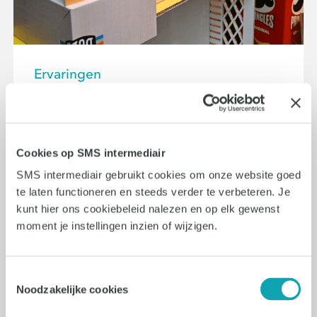
Ervaringen
Een creatieve carrière bij
FaberExposize? We vroegen het
aan Rian van Gend!
Cookies op SMS intermediair
SMS intermediair gebruikt cookies om onze website goed
Met meer dan tien jaar ervaring in art,
te laten functioneren en steeds verder te verbeteren. Je
media en fashion werkt Rian van Gend
kunt hier ons cookiebeleid nalezen en op elk gewenst
als Commercieel Medewerker
moment je instellingen inzien of wijzigen.
Binnendienst bij Faber Exposize in
Amsterdam. In deze Q&A vertelt hij over
zijn eerste indrukken Lees snel verder!
Toestemmingsselectie
Noodzakelijke cookies
Lees verder