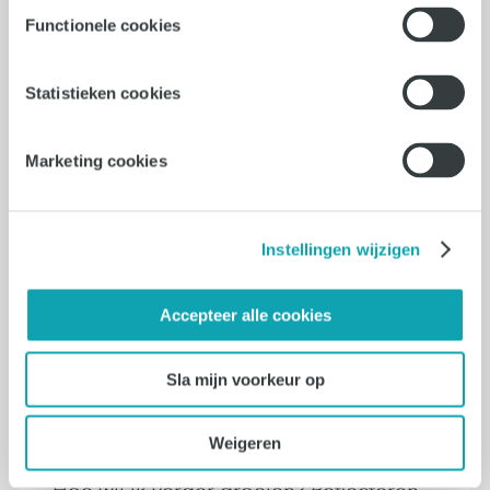
Functionele cookies
Statistieken cookies
Marketing cookies
Instellingen wijzigen
Accepteer alle cookies
7 min leestijd
Loopbaanontwikkeling
Sla mijn voorkeur op
Wat moet ik bereikt hebben na
90 dagen in een nieuwe baan?
Weigeren