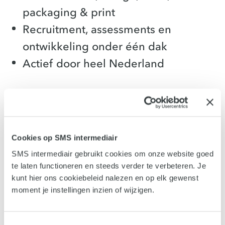
packaging & print
Recruitment, assessments en
ontwikkeling onder één dak
Actief door heel Nederland
Samen kijken naar jouw
Cookies op SMS intermediair
organisatievraagstuk?
SMS intermediair gebruikt cookies om onze website goed
te laten functioneren en steeds verder te verbeteren. Je
Recruitment, assessment en
kunt hier ons cookiebeleid nalezen en op elk gewenst
moment je instellingen inzien of wijzigen.
ontwikkeling staan zelden los van
elkaar. De juiste keuze hangt af van de
Toestemmingsselectie