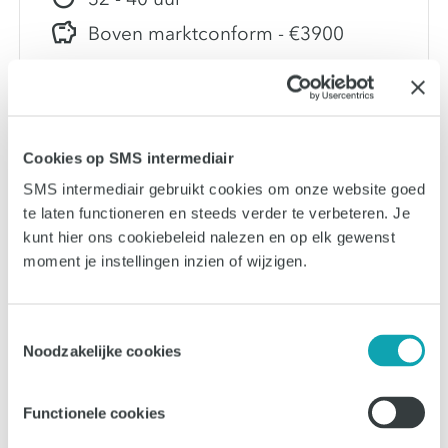
Boven marktconform - €3900
Flexo-drukker in Reusel - regio Tilburg |
Verpakking | Grafische productie | 3
ploegen | Fulltime | Duurzame
Cookies op SMS intermediair
verpakkingen | A-merken | Nieuwe
locatie 2026 | Operator drukkerij |
SMS intermediair gebruikt cookies om onze website goed
te laten functioneren en steeds verder te verbeteren. Je
Vacature Brabant
kunt hier ons cookiebeleid nalezen en op elk gewenst
moment je instellingen inzien of wijzigen.
Vacature bekijken
Toestemmingsselectie
Noodzakelijke cookies
21-04-2026
Offsetdrukker (2 ploegen)
Functionele cookies