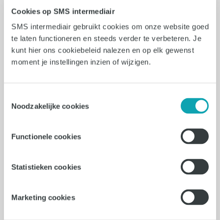
22-07-2026
Cookies op SMS intermediair
Junior Projectmanager
SMS intermediair gebruikt cookies om onze website goed
te laten functioneren en steeds verder te verbeteren. Je
Marketing &
kunt hier ons cookiebeleid nalezen en op elk gewenst
Communicatie
moment je instellingen inzien of wijzigen.
Den Bosch
Toestemmingsselectie
Noodzakelijke cookies
32 - 40 uur
€3000 - €3700
Functionele cookies
Projectmanager Communicatiebureau
Den Bosch | Creatieve campagnes |
Statistieken cookies
32/40 uur | €3000 - €3750
Marketing cookies
Vacature bekijken