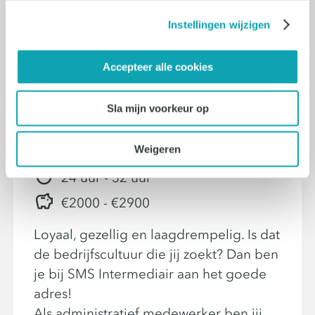
Instellingen wijzigen
09-07-2026
Accepteer alle cookies
Administratief
Sla mijn voorkeur op
Medewerker (HR)
Weigeren
Eindhoven
24 uur - 32 uur
€2000 - €2900
Loyaal, gezellig en laagdrempelig. Is dat
de bedrijfscultuur die jij zoekt? Dan ben
je bij SMS Intermediair aan het goede
adres!
Als administratief medewerker ben jij