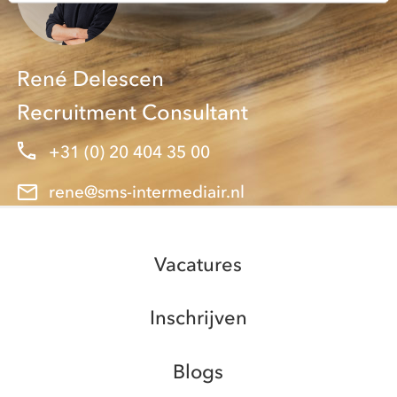
René Delescen
Recruitment Consultant
+31 (0) 20 404 35 00
rene@sms-intermediair.nl
Vacatures
Inschrijven
Blogs