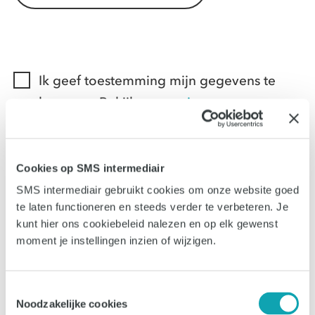
Ik geef toestemming mijn gegevens te
bewaren. Bekijk onze
privacy
voorwaarden.
Schrijf me in voor de SMS Intermediair
nieuwsbrief met sollicitatie- en carrièretips
Cookies op SMS intermediair
SMS intermediair gebruikt cookies om onze website goed
te laten functioneren en steeds verder te verbeteren. Je
kunt hier ons cookiebeleid nalezen en op elk gewenst
moment je instellingen inzien of wijzigen.
Toestemmingsselectie
Noodzakelijke cookies
Solliciteer