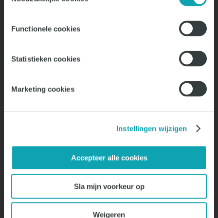
de vacature
Door onze referentie kom jij al met een 1 –
Functionele cookies
0 voorsprong binnen
Statistieken cookies
Solliciteer
Marketing cookies
Instellingen wijzigen
Vragen?
Accepteer alle cookies
Sla mijn voorkeur op
Weigeren