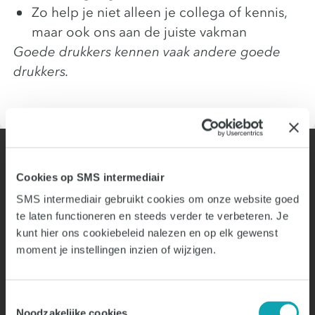
Zo help je niet alleen je collega of kennis,
maar ook ons aan de juiste vakman
Goede drukkers kennen vaak andere goede
drukkers.
Cookies op SMS intermediair
Interesse? Solliciteer nu!
SMS intermediair gebruikt cookies om onze website goed
te laten functioneren en steeds verder te verbeteren. Je
Binnen 3 dagen een reactie op jouw
kunt hier ons cookiebeleid nalezen en op elk gewenst
sollicitatie
moment je instellingen inzien of wijzigen.
Tijdens een kop koffie kijken we samen
naar jouw wensen en ambities
Toestemmingsselectie
We vertellen je alles wat je wilt weten over
Noodzakelijke cookies