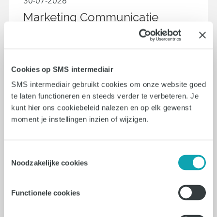
30-07-2026
Marketing Communicatie
Specialist
Almere
Cookies op SMS intermediair
32 - 40 uur
SMS intermediair gebruikt cookies om onze website goed
€4500 - €5500
te laten functioneren en steeds verder te verbeteren. Je
kunt hier ons cookiebeleid nalezen en op elk gewenst
moment je instellingen inzien of wijzigen.
Vacature bekijken
Toestemmingsselectie
Noodzakelijke cookies
29-07-2026
Content Marketeer
Functionele cookies