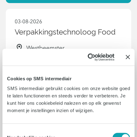
03-08-2026
Verpakkingstechnoloog Food
Westbeemster
32 - 40 uur
€5700 - €7000
Cookies op SMS intermediair
SMS intermediair gebruikt cookies om onze website goed
Vacature bekijken
te laten functioneren en steeds verder te verbeteren. Je
kunt hier ons cookiebeleid nalezen en op elk gewenst
moment je instellingen inzien of wijzigen.
03-08-2026
Toestemmingsselectie
Technisch Operator in